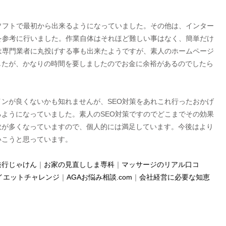
ソフトで最初から出来るようになっていました。その他は、インター
を参考に行いました。作業自体はそれほど難しい事はなく、簡単だけ
は専門業者に丸投げする事も出来たようですが、素人のホームページ
したが、かなりの時間を要しましたのでお金に余裕があるのでしたら
ンが良くないかも知れませんが、SEO対策をあれこれ行ったおかげ
ようになっていました。素人のSEO対策ですのでどこまでその効果
数が多くなっていますので、個人的には満足しています。今後はより
いこうと思っています。
発行じゃけん
｜
お家の見直ししま専科
｜
マッサージのリアル口コ
イエットチャレンジ
｜
AGAお悩み相談.com
｜
会社経営に必要な知恵