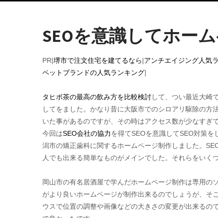
SEOを意識してホー
PR|
堺市で注文住宅を建てるなら
|
アンチエイジング人気
ペットブランドの人気ランキング
|
タヒボ茶の最高の飲み方を比較検討
して、つい最近大崎
してをました。かなり昔に大阪市でのシロアリ駆除の方
いた事があるのですが、その時はアクセス数が少なすぎ
今回は
SEO会社の協力
を得てSEOを意識してSEO対策
潟市の矯正歯科に関するホームページ制作しました。SE
人でも出来る簡単なものがメインでした。それらをいく
岡山市の有名居酒屋で学んだホームページ制作は専用の
がより良いホームページが制作出来るのでしょうが、そ
ウスで位置の調整や画像などの大きさの変更が出来るの