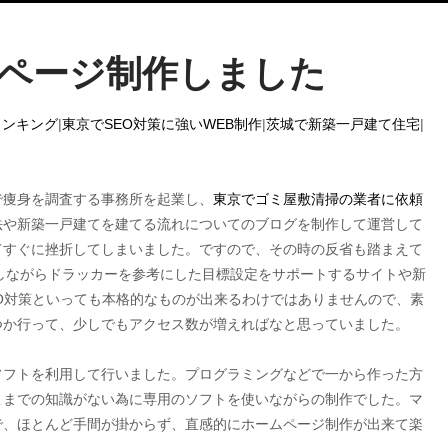
ムページ制作しました
ランキング
|
東京でSEO対策に強いWEB制作
|
茨城で新築一戸建て住宅
|
で痩身を調査する事務所を起業し、
東京でゴミ屋敷清掃の業者に依頼
法や新築一戸建てを建てる流れについてのブログを制作して運営して
てすぐに挫折してしまいました。ですので、その時の反省も踏まえて
をしながらドラッカーを参考にした目標設定をサポートするサイトや新
O対策といっても本格的なものが出来るわけではありませんので、素
つか行って、少しでもアクセス数が増えればなと思っていました。
ソフトを利用して行いました。プログラミングなどで一から作った方
こまでの知識がない為に専用のソフトを使いながらの制作でした。マ
で、ほとんど手間が掛からず、直感的にホームページ制作が出来て楽