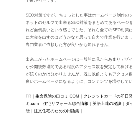
で良かったです。
SEO対策ですが、ちょっとした事はホームページ制作の
ネットのセルフで出来るSEO対策をまとめてあるページ
れど面倒臭いという感じでした。それら全てのSEO対策
に大金を出すのはどうかなと思って自力で作業を行いま
専門業者に依頼した方が良いかも知れません。
出来上がったホームページは一般的に見たらあまりデザイ
か公開後数週間である程度のアクセス数を安定して稼げる
が続くのかは分かりませんが、既に以前よりもアクセス
良いホームページになるように、コンテンツを増やして
PR｜
生命保険の口コミ.COM
｜
クレジットカードの即日
ミ.com
｜
住宅リフォーム総合情報
｜
英語上達の秘訣
｜
ダ
袋
｜
注文住宅のための用語集
｜