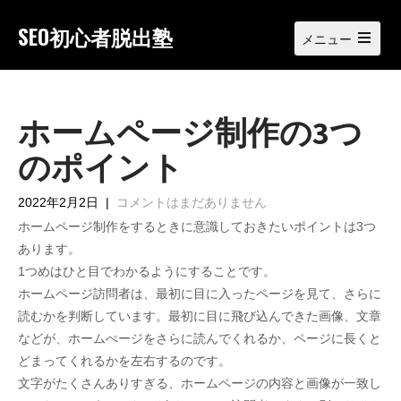
Skip
to
SEO初心者脱出塾
メニュー
content
Open
main
menu
ホームページ制作の3つ
のポイント
2022年2月2日
|
コメントはまだありません
ホームページ制作をするときに意識しておきたいポイントは3つ
あります。
1つめはひと目でわかるようにすることです。
ホームページ訪問者は、最初に目に入ったページを見て、さらに
読むかを判断しています。最初に目に飛び込んできた画像、文章
などが、ホームぺージをさらに読んでくれるか、ページに長くと
どまってくれるかを左右するのです。
文字がたくさんありすぎる、ホームページの内容と画像が一致し