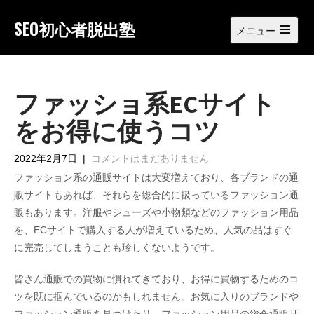
Skip
to
SEO初心者脱出塾
メニュー
content
Open
main
menu
ファッショ系ECサイト
をお得に使うコツ
2022年2月7日
|
コメントはまだありません
ファッション系の通販サイトは大変増えており、各ブランドの通
販サイトもあれば、それらを総合的に扱っているファッション通
販もあります。洋服やシューズや小物類などのファッション用品
を、ECサイトで購入する人が増えているため、人気の品はすぐ
に完売してしまうことも珍しくないようです。
皆さん通販での買物に慣れてきており、お得に買物するためのコ
ツを既に掴んでいるのかもしれません。お気に入りのブランドや