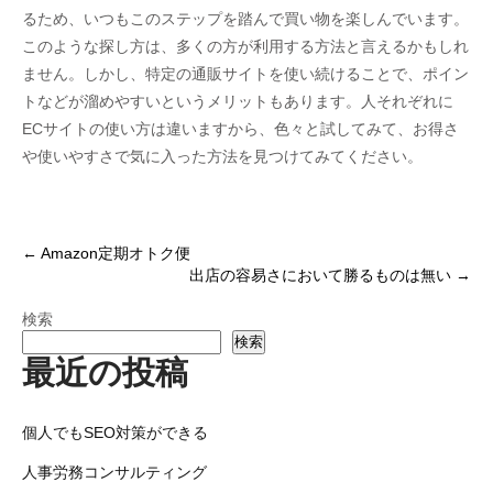
るため、いつもこのステップを踏んで買い物を楽しんでいます。
このような探し方は、多くの方が利用する方法と言えるかもしれ
ません。しかし、特定の通販サイトを使い続けることで、ポイン
トなどが溜めやすいというメリットもあります。人それぞれに
ECサイトの使い方は違いますから、色々と試してみて、お得さ
や使いやすさで気に入った方法を見つけてみてください。
投
←
Amazon定期オトク便
出店の容易さにおいて勝るものは無い
→
稿
ナ
検索
検索
ビ
最近の投稿
ゲ
ー
個人でもSEO対策ができる
シ
人事労務コンサルティング
ョ