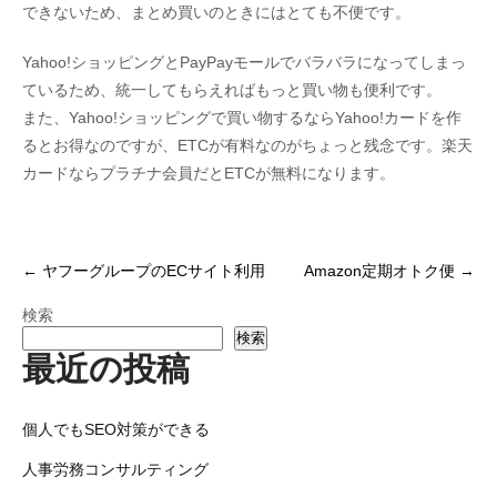
できないため、まとめ買いのときにはとても不便です。
Yahoo!ショッピングとPayPayモールでバラバラになってしまっ
ているため、統一してもらえればもっと買い物も便利です。
また、Yahoo!ショッピングで買い物するならYahoo!カードを作
るとお得なのですが、ETCが有料なのがちょっと残念です。楽天
カードならプラチナ会員だとETCが無料になります。
投
←
ヤフーグループのECサイト利用
Amazon定期オトク便
→
稿
検索
ナ
検索
最近の投稿
ビ
ゲ
個人でもSEO対策ができる
ー
シ
人事労務コンサルティング