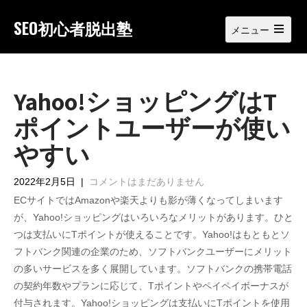
Skip
to
SEO初心者脱出塾
メニュー
content
Open
main
menu
Yahoo!ショッピングはT
ポイントユーザーが使い
やすい
2022年2月5日
|
コメントはまだありません
ECサイトではAmazonや楽天よりも影が薄くなってしまいます
が、Yahoo!ショッピングはいろいろなメリットがあります。ひと
つは支払いにTポイントが使えることです。Yahoo!はもともとソ
フトバンク関連の企業のため、ソフトバンクユーザーにメリット
の多いサービスを多く展開しています。ソフトバンクの携帯電話
の契約年数やプランに応じて、Tポイントやペイペイボーナスが
付与されます。Yahoo!ショッピングは支払いにTポイントを使用